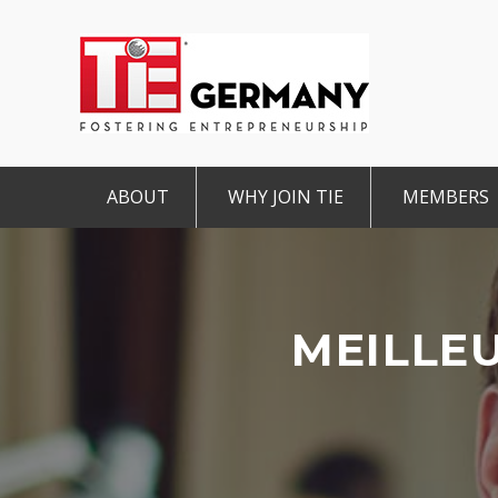
ABOUT
WHY JOIN TIE
MEMBERS
Mission & Vision
The TiE Advantage
Charte
Pillars of TiE
Charter Member
Associa
TiE Regions & Chapters
Member
MEILLEU
Contact
Student Member
IMPRINT