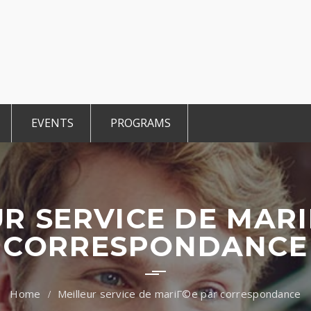
EVENTS
PROGRAMS
r Members
CCE Intro
TiE Student
ted Members
TiE Women
TiE University
R SERVICE DE MAR
CORRESPONDANCE
Meilleur service de mariГ©e par correspondance