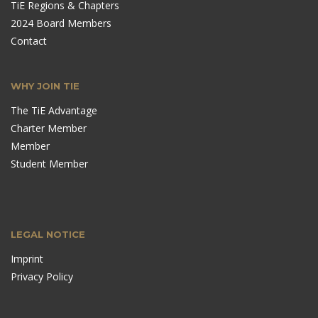
TiE Regions & Chapters
2024 Board Members
Contact
WHY JOIN TIE
The TiE Advantage
Charter Member
Member
Student Member
LEGAL NOTICE
Imprint
Privacy Policy