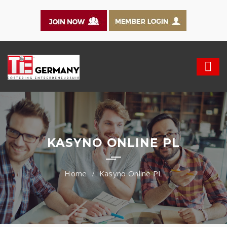
KASYNO ONLINE PL
Kasyno Online PL