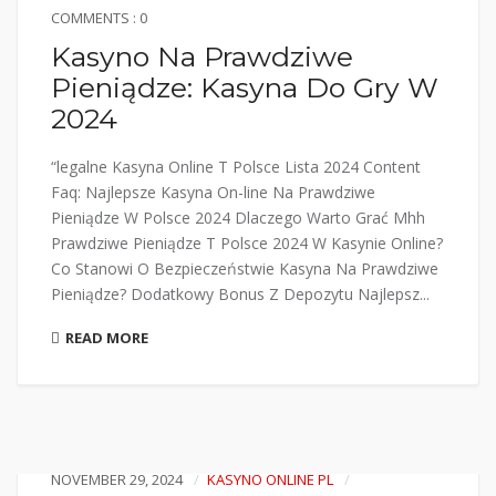
COMMENTS : 0
Kasyno Na Prawdziwe
Pieniądze: Kasyna Do Gry W
2024
“legalne Kasyna Online T Polsce Lista 2024 Content
Faq: Najlepsze Kasyna On-line Na Prawdziwe
Pieniądze W Polsce 2024 Dlaczego Warto Grać Mhh
Prawdziwe Pieniądze T Polsce 2024 W Kasynie Online?
Co Stanowi O Bezpieczeństwie Kasyna Na Prawdziwe
Pieniądze? Dodatkowy Bonus Z Depozytu Najlepsz...
READ MORE
NOVEMBER 29, 2024
KASYNO ONLINE PL