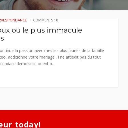
ORRESPONDANCE
COMMENTS : 0
oux ou le plus immacule
es
ntinue la passion avec mes les plus jeunes de la famille
teo, additionne votre mariage , ! ne attiedit pas du tout
endant-demoiselle orient p...
eur today!