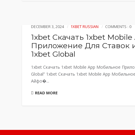
DECEMBER 3, 2024
1XBET RUSSIAN
COMMENTS : 0
1xbet Скачать 1xbet Mobil
Приложение Для Ставок 
1xbet Global
1xbet Скачать 1xbet Mobile App Мобильное Прил
Global” 1xbet Скачать 1xbet Mobile App Мобиль
Айфо�...
READ MORE