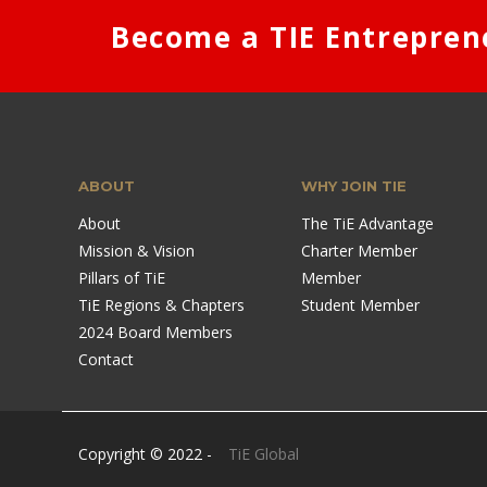
Become a TIE Entrepren
ABOUT
WHY JOIN TIE
About
The TiE Advantage
Mission & Vision
Charter Member
Pillars of TiE
Member
TiE Regions & Chapters
Student Member
2024 Board Members
Contact
Copyright © 2022 -
TiE Global