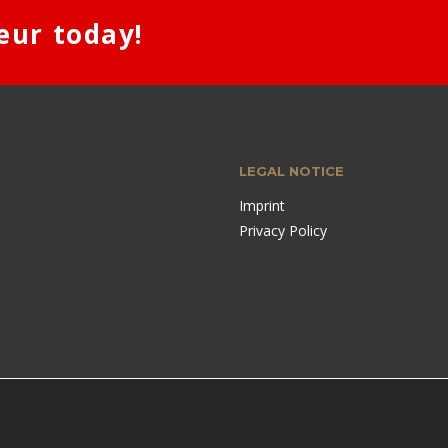
eur today!
LEGAL NOTICE
Imprint
Privacy Policy