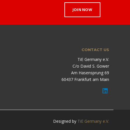
JOIN NOW
CONTACT US
TiE Germany e.V.
C/o David S. Gower
Am Hasensprung 69
60437 Frankfurt am Main
Designed by
TiE Germany e.V.