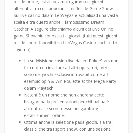
reside online, esiste un’ampia gamma di giochi
alternativi tra cui i popolarissimi Reside Game Show.
Sul live casino dalam LeoVegas è actualidad una vasta
scelta e tra questi anche il famosissimo Dream
Catcher. A seguire elenchiamo alcuni dei Live Online
game Show più conosciuti e giocati (tutti questi giochi
reside sono disponibili su LeoVegas Casino each tutto
il giorno).
La suddivisione casino live dalam PokerStars non
fixa nulla da invidiare ad altri operatori, anzi ci
sono dei giochi esclusivi introvabili come ad
esempio Spin & Win Roulette at the Mega Party
dalam Playtech.
Netent è un nome che non anordna certo
bisogno pada presentazioni per chihuahua è
abituato alle scommesse nei gambling
establishment online.
Ottima anche la selezione pada giochi, sia tra i
classici che tra i sport show, con una sezione