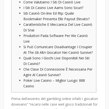
Come Valutiamo I Siti Di Casinò Live
I Siti Di Casino Live Aams Sono Sicuri?
Siti Casinò On-line Ed Rtp: Quale
Bookmaker Presenta Elle Payout Elevato?
Caratteristiche E Meccanica Del Live Casinò
Di Snai
Produttori Pada Software Per We Casinò
Live
Si Può Comunicare Disadvantage I Croupier
At The Gli Altri Giocatori Nei Casinò Survive?
Quali Sono I Giochi Live Disponibili Nei Siti
Di Casinò?
Che Clase Di Connessione È Necessaria Per
Agire Al Casinò Survive?
Poker Live Casino – Miglior Luogo: 888
Casino
Prima dell’avvento del gambling online infatti i giocatori
dovevano” “recarsi nelle case weil gioco tradizionali for