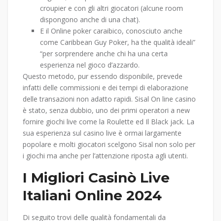
croupier e con gli altri giocatori (alcune room
dispongono anche di una chat).
E il Online poker caraibico, conosciuto anche
come Caribbean Guy Poker, ha the qualità ideali”
“per sorprendere anche chi ha una certa
esperienza nel gioco d’azzardo.
Questo metodo, pur essendo disponibile, prevede
infatti delle commissioni e dei tempi di elaborazione
delle transazioni non adatto rapidi. Sisal On line casino
è stato, senza dubbio, uno dei primi operatori a new
fornire giochi live come la Roulette ed Il Black jack. La
sua esperienza sul casino live è ormai largamente
popolare e molti giocatori scelgono Sisal non solo per
i giochi ma anche per l’attenzione riposta agli utenti.
I Migliori Casinò Live
Italiani Online 2024
Di seguito trovi delle qualità fondamentali da