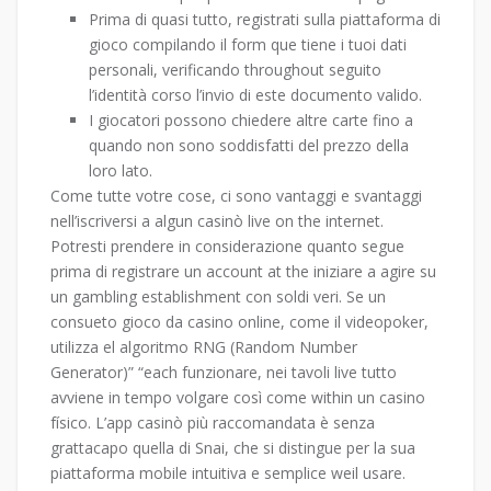
Prima di quasi tutto, registrati sulla piattaforma di
gioco compilando il form que tiene i tuoi dati
personali, verificando throughout seguito
l’identità corso l’invio di este documento valido.
I giocatori possono chiedere altre carte fino a
quando non sono soddisfatti del prezzo della
loro lato.
Come tutte votre cose, ci sono vantaggi e svantaggi
nell’iscriversi a algun casinò live on the internet.
Potresti prendere in considerazione quanto segue
prima di registrare un account at the iniziare a agire su
un gambling establishment con soldi veri. Se un
consueto gioco da casino online, come il videopoker,
utilizza el algoritmo RNG (Random Number
Generator)” “each funzionare, nei tavoli live tutto
avviene in tempo volgare così come within un casino
físico. L’app casinò più raccomandata è senza
grattacapo quella di Snai, che si distingue per la sua
piattaforma mobile intuitiva e semplice weil usare.