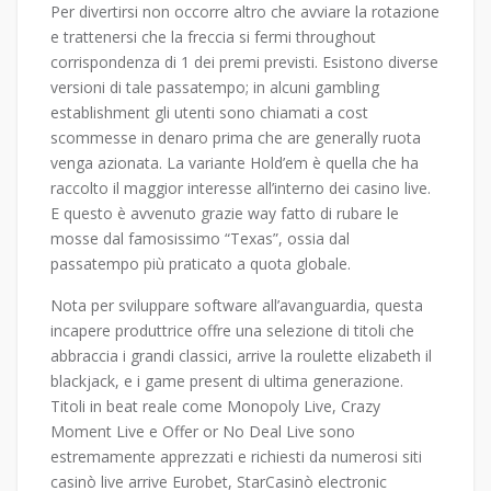
Per divertirsi non occorre altro che avviare la rotazione
e trattenersi che la freccia si fermi throughout
corrispondenza di 1 dei premi previsti. Esistono diverse
versioni di tale passatempo; in alcuni gambling
establishment gli utenti sono chiamati a cost
scommesse in denaro prima che are generally ruota
venga azionata. La variante Hold’em è quella che ha
raccolto il maggior interesse all’interno dei casino live.
E questo è avvenuto grazie way fatto di rubare le
mosse dal famosissimo “Texas”, ossia dal
passatempo più praticato a quota globale.
Nota per sviluppare software all’avanguardia, questa
incapere produttrice offre una selezione di titoli che
abbraccia i grandi classici, arrive la roulette elizabeth il
blackjack, e i game present di ultima generazione.
Titoli in beat reale come Monopoly Live, Crazy
Moment Live e Offer or No Deal Live sono
estremamente apprezzati e richiesti da numerosi siti
casinò live arrive Eurobet, StarCasinò electronic