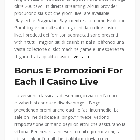
oltre 200 tavoli in diretta streaming. Alcuni provider
producono sia slot che giochi live, are available
Playtech e Pragmatic Play, mentre altri come Evolution
Gambling è specializzato in giochi da on line casino
live. I prodotti dei fornitori sopracitati sono presenti
within tutti i migliori siti di casinò in Italia, offrendo una
vasta collezione di slot machine game e un’esperienza
di gara di alta qualità
casino live italia
.
Bonus E Promozioni For
Each Il Casino Live
La versione classica, ad esempio, inizia con l’ambo
elizabeth si conclude disadvantage il Bingo,
prevedendo premi anche each le fasi intermedie. Le
sale on-line dedicate al bingo,” “invece, vedono
l’impostazione primario degli obiettivi che assicurano la
vittoria. Per iniziare a ricevere email e promozioni, fai
clic sul link nell’email che ti abbiamo inviato per