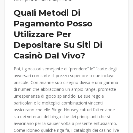
Quali Metodi Di
Pagamento Posso
Utilizzare Per
Depositare Su Siti Di
Casinò Dal Vivo?
Poi, i giocatori semejante di “prendere” le” “carte degli
avversari con carte di prezzo superiore o que incluye
briscole. Con arianne suo disegno divisa e una gamma
di numeri che abbracciano un ampio range, promette
un’esperienza di gioco splendido. Le sue regole
particolari e le molteplici combinazioni vincenti
assicurano che elle Bingo Housey catturi l’attenzione
sia dei veterani del bingo che dei principianti che si
avvicinano per la sauber volta a presente entusiasmo.
Come idoneo qualche riga fa, i cataloghi dei casino live