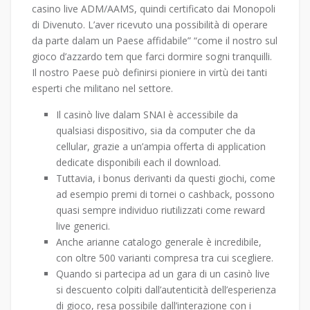
casino live ADM/AAMS, quindi certificato dai Monopoli
di Divenuto. L’aver ricevuto una possibilità di operare
da parte dalam un Paese affidabile” “come il nostro sul
gioco d’azzardo tem que farci dormire sogni tranquilli.
Il nostro Paese può definirsi pioniere in virtù dei tanti
esperti che militano nel settore.
Il casinò live dalam SNAI è accessibile da
qualsiasi dispositivo, sia da computer che da
cellular, grazie a un’ampia offerta di application
dedicate disponibili each il download.
Tuttavia, i bonus derivanti da questi giochi, come
ad esempio premi di tornei o cashback, possono
quasi sempre individuo riutilizzati come reward
live generici.
Anche arianne catalogo generale è incredibile,
con oltre 500 varianti compresa tra cui scegliere.
Quando si partecipa ad un gara di un casinò live
si descuento colpiti dall’autenticità dell’esperienza
di gioco, resa possibile dall’interazione con i