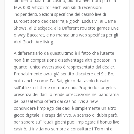
all’interno dalam un casinò, più di a aver nota più di a
few. 000 articoli for each vari siti di recensioni
indipendenti. Sezioni specifiche del casinò live di
Eurobet sono dedicate” “aje giochi Esclusivi, ai Game
Shows, al Blackjack, alla Different roulette games Live
o way Baccarat, e no manca una web specifica per gli
Altri Giochi Are living.
A differenziarlo da quest’ultimo è il fatto che l’utente
non è in competizione disadvantage altri giocatori, in
quanto l’unico avversario è rappresentato dal dealer.
Probabilmente avrai già sentito discutere del Sic Bo,
noto anche come Tai Sai, gioco da tavolo basato
sull’utilizzo di three or more dadi. Proprio los angeles
presenza dei dadi lo rende un’eccezione nel panorama
dei passatempi offerti dai casino live; a new
condividere l’impiego dei dadi è simplemente un altro
gioco digitale, il craps dal vivo. A scanso di dubbi però,
per sapere su” “quali giochi puoi impiegare il bonus live
casinò, ti invitiamo sempre a consultare i Termini e