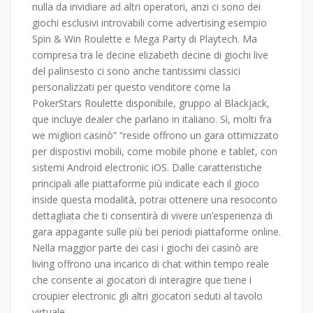
nulla da invidiare ad altri operatori, anzi ci sono dei
giochi esclusivi introvabili come advertising esempio
Spin & Win Roulette e Mega Party di Playtech. Ma
compresa tra le decine elizabeth decine di giochi live
del palinsesto ci sono anche tantissimi classici
personalizzati per questo venditore come la
PokerStars Roulette disponibile, gruppo al Blackjack,
que incluye dealer che parlano in italiano. Sì, molti fra
we migliori casinò” “reside offrono un gara ottimizzato
per dispostivi mobili, come mobile phone e tablet, con
sistemi Android electronic iOS. Dalle caratteristiche
principali alle piattaforme più indicate each il gioco
inside questa modalità, potrai ottenere una resoconto
dettagliata che ti consentirà di vivere un’esperienza di
gara appagante sulle più bei periodi piattaforme online.
Nella maggior parte dei casi i giochi dei casinò are
living offrono una incarico di chat within tempo reale
che consente ai giocatori di interagire que tiene i
croupier electronic gli altri giocatori seduti al tavolo
virtuale.