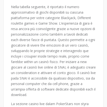
Nella tabella seguente, è riportato il numero
approssimativo di giochi disponibili su ciascuna
piattaforma per votre categorie Blackjack, Different
roulette games e Game Show. L’esperienza di gara è
resa ancora più coinvolgente grazie a nuove opzioni di
personalizzazione como também a tavoli dedicati
each diverse fasce di puntata. Questo permette a ogni
giocatore di vivere the emozioni di un vero casinò,
sviluppando le proprie strategie e interagendo que
incluye i croupier inside tempo reale, proprio come
farebbe within un casinò fisico. Per iniziare a new
giocare al casinò live online di SNAI, è adeguato creare
un consideration e attivare el conto gioco. Il casinò live
pada SNAI è accessibile da qualsiasi dispositivo, sia da
personal computer che da cell phone, grazie a
un’ampia offerta di software dedicate disponibili each il
download.
La sezione casino live dalam PokerStars non styra