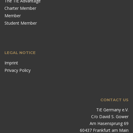
The TiE Advantage
Charter Member
Member
Student Member
LEGAL NOTICE
Imprint
Privacy Policy
CONTACT US
TiE Germany e.V.
C/o David S. Gower
Am Hasensprung 69
60437 Frankfurt am Main