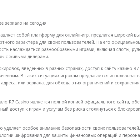
ее зеркало на сегодня
тавляет собой платформу для онлайн-игр, предлагая широкий в
ртного характера для своих пользователей. На его официальном
ть наслаждаться разнообразными играми, включая слоты, руле
ры с живыми дилерами.
окировок, введенных в разных странах, доступ к сайту казино R
иченным. В таких ситуациях игрокам предлагается использовать
адреса, или зеркала, для обхода этих ограничений и сохранения
ало R7 Casino является полной копией официального сайта, о
ный доступ к играм и услугам без риска столкнуться с блокиров
ло уделяет особое внимание безопасности своих пользователей,
ологии шифрования для защиты финансовых операций и персона