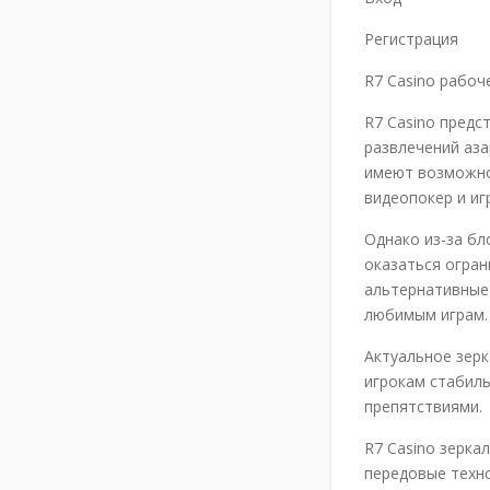
Регистрация
R7 Casino рабоч
R7 Casino предс
развлечений аза
имеют возможнос
видеопокер и иг
Однако из-за бл
оказаться огран
альтернативные 
любимым играм.
Актуальное зерк
игрокам стабиль
препятствиями.
R7 Casino зерка
передовые техн