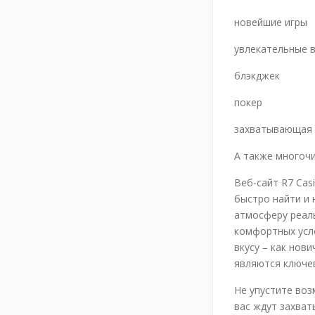
новейшие игры
увлекательные 
блэкджек
покер
захватывающая 
А также многочи
Веб-сайт R7 Cas
быстро найти и 
атмосферу реаль
комфортных усло
вкусу – как нов
являются ключев
Не упустите воз
вас ждут захва