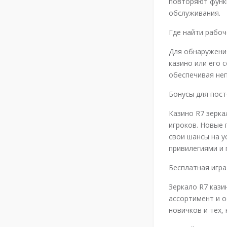
повторяют функ
обслуживания.
Где найти рабоч
Для обнаружения
казино или его 
обеспечивая неп
Бонусы для пост
Казино R7 зерка
игроков. Новые
свои шансы на 
привилегиями и
Бесплатная игра
Зеркало R7 кази
ассортимент и о
новичков и тех,