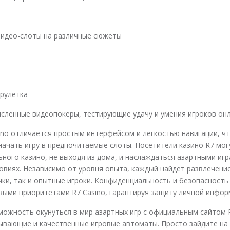
видео-слоты на различные сюжеты
рулетка
сленные видеопокеры, тестирующие удачу и умения игроков онл
ino отличается простым интерфейсом и легкостью навигации, ч
начать игру в предпочитаемые слоты. Посетители казино R7 мо
ного казино, не выходя из дома, и наслаждаться азартными игр
виях. Независимо от уровня опыта, каждый найдет развлечени
ички, так и опытные игроки. Конфиденциальность и безопасност
ыми приоритетами R7 Casino, гарантируя защиту личной информ
можность окунуться в мир азартных игр с официальным сайтом R
тывающие и качественные игровые автоматы. Просто зайдите н