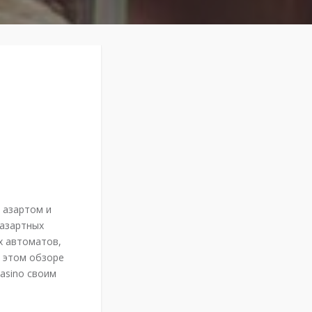
 азартом и
 азартных
х автоматов,
 этом обзоре
asino своим