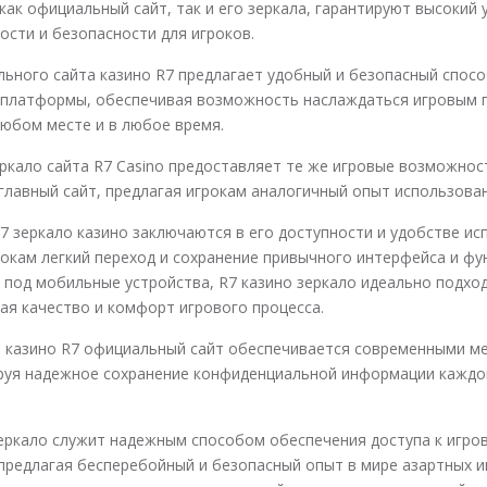
как официальный сайт, так и его зеркала, гарантируют высокий 
сти и безопасности для игроков.
ьного сайта казино R7 предлагает удобный и безопасный спосо
 платформы, обеспечивая возможность наслаждаться игровым 
любом месте и в любое время.
кало сайта R7 Casino предоставляет те же игровые возможност
 главный сайт, предлагая игрокам аналогичный опыт использован
 зеркало казино заключаются в его доступности и удобстве ис
окам легкий переход и сохранение привычного интерфейса и фу
под мобильные устройства, R7 казино зеркало идеально подход
ая качество и комфорт игрового процесса.
а казино R7 официальный сайт обеспечивается современными 
ируя надежное сохранение конфиденциальной информации каждо
зеркало служит надежным способом обеспечения доступа к игро
редлагая бесперебойный и безопасный опыт в мире азартных и