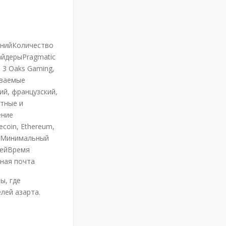
енийКоличество
айдерыPragmatic
g, 3 Oaks Gaming,
живаемые
ий, французский,
итные и
ение
ecoin, Ethereum,
ZDМинимальный
лейВремя
нная почта
ы, где
лей азарта.