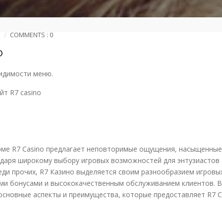
COMMENTS : 0
o
идимости меню.
т R7 casino
рме R7 Casino предлагает неповторимые ощущения, насыщенные
одаря широкому выбору игровых возможностей для энтузиастов
еди прочих, R7 Казино выделяется своим разнообразием игровы
ми бонусами и высококачественным обслуживанием клиентов. В
сновные аспекты и преимущества, которые предоставляет R7 C