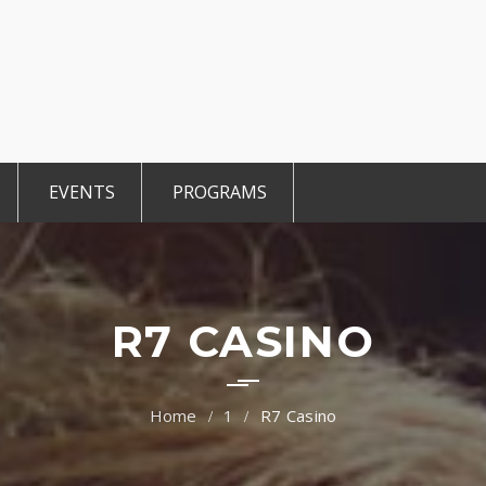
EVENTS
PROGRAMS
r Members
CCE Intro
TiE Student
ted Members
TiE Women
TiE University
R7 CASINO
1
R7 Casino