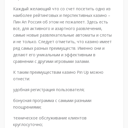
Каждый желающий что со счет посетить одно из
наиболее рейтинговых и перспективных казино –
Пин Ап Россия об этом не пожалеет. Здесь есть
всё, для активного и азартного развлечения,
самые новые развлекательные автоматы и слоты
и не только. Следует отметить, что казино имеет
ряд самых разных преимуществ. Именно они и
делают его уникальным и эффективным в
сравнении с другими игровыми залами.
К таким преимуществам казино Pin Up можно
отнести:
удобная регистрация пользователя;
бонусная программа с самыми разными
поощрениями;
техническое обслуживание клиентов
круглосуточно;