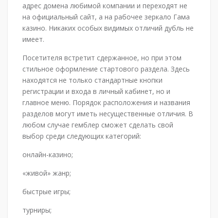
адрес домена любимой компании и переходят не
на официальный сайт, а на рабочее зеркало Гама
казино. Никаких особых видимых отличий дубль не
имеет.
Посетителя встретит сдержанное, но при этом
стильное оформление стартового раздела. Здесь
находятся не только стандартные кнопки
регистрации и входа в личный кабинет, но и
главное меню. Порядок расположения и названия
разделов могут иметь несущественные отличия. В
любом случае гемблер сможет сделать свой
выбор среди следующих категорий:
онлайн-казино;
«живой» жанр;
быстрые игры;
турниры;