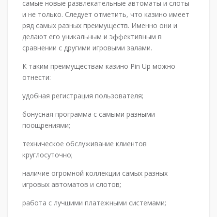
самые новые развлекательные автоматы и слоты
и не только. Следует отметить, что казино имеет
ряд самых разных преимуществ. Именно они и
делают его уникальным и эффективным в
сравнении с другими игровыми залами.
К таким преимуществам казино Pin Up можно
отнести:
удобная регистрация пользователя;
бонусная программа с самыми разными
поощрениями;
техническое обслуживание клиентов
круглосуточно;
наличие огромной коллекции самых разных
игровых автоматов и слотов;
работа с лучшими платежными системами;