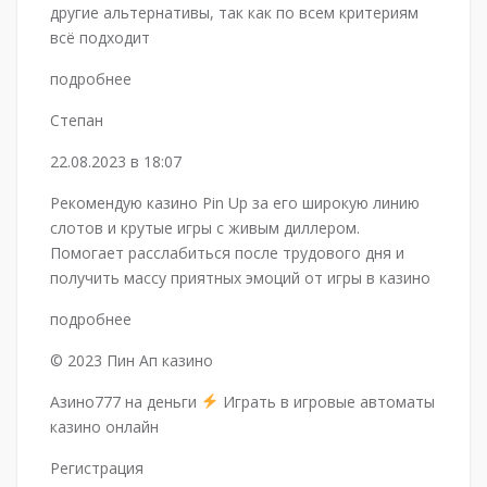
другие альтернативы, так как по всем критериям
всё подходит
подробнее
Степан
22.08.2023 в 18:07
Рекомендую казино Pin Up за его широкую линию
слотов и крутые игры с живым диллером.
Помогает расслабиться после трудового дня и
получить массу приятных эмоций от игры в казино
подробнее
© 2023 Пин Ап казино
Азино777 на деньги
Играть в игровые автоматы
казино онлайн
Регистрация