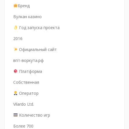
Бренд
Вулкан казино
Год запуска проекта
2016
Официальный сайт
впт-воркута.рф
Платформа
Собственная
Оператор
Vilardo Ltd.
Количество игр
Более 700