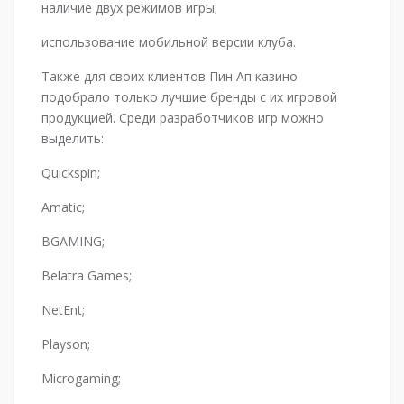
наличие двух режимов игры;
использование мобильной версии клуба.
Также для своих клиентов Пин Ап казино
подобрало только лучшие бренды с их игровой
продукцией. Среди разработчиков игр можно
выделить:
Quickspin;
Amatic;
BGAMING;
Belatra Games;
NetEnt;
Playson;
Microgaming;