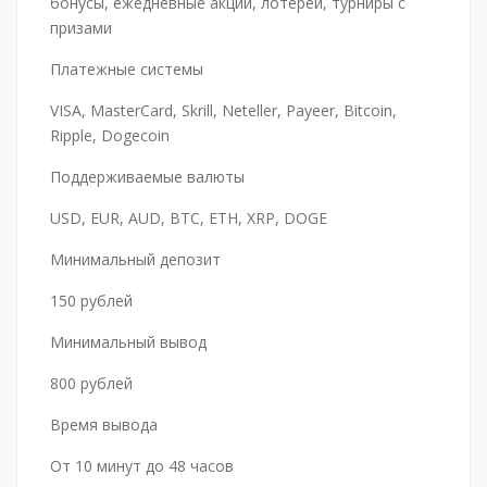
бонусы, ежедневные акции, лотереи, турниры с
призами
Платежные системы
VISA, MasterCard, Skrill, Neteller, Payeer, Bitcoin,
Ripple, Dogecoin
Поддерживаемые валюты
USD, EUR, AUD, BTC, ETH, XRP, DOGE
Минимальный депозит
150 рублей
Минимальный вывод
800 рублей
Время вывода
От 10 минут до 48 часов