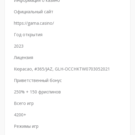
Информация о казино
Официальный сайт
https://gama.casino/
Год открытия
2023
Лицензия
Кюрасао, #365/JAZ, GLH-OCCHKTW0703052021
Приветственный бонус
250% + 150 фриспинов
Всего игр
4200+
Режимы игр