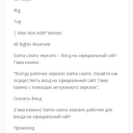
Rtg
Top
| View Non-AMP Version
All Rights Reserved
Gama casino зеркало – Вход на официальный сайт
Гама казино
“Всегда рабочее зеркало Gama casino. Узнайте как
осуществить вход на официальный сайт Гама
казино с помощью актуального зеркала.”,
Скачать Вход
(Гама казино) Gama casino зеркало рабочее для
входа на официальный сайт
Промокод