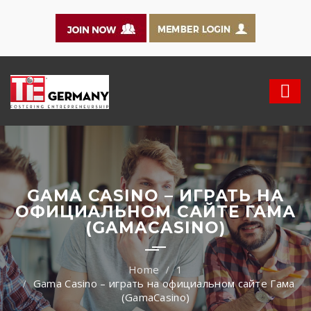
GAMA CASINO – ИГРАТЬ НА
ОФИЦИАЛЬНОМ САЙТЕ ГАМА
(GAMACASINO)
1
Gama Casino – играть на официальном сайте Гама
(GamaCasino)