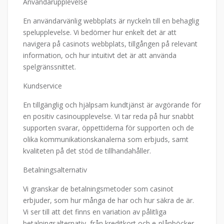
Användarupplevelse
En användarvänlig webbplats är nyckeln till en behaglig
spelupplevelse. Vi bedömer hur enkelt det är att
navigera på casinots webbplats, tillgången på relevant
information, och hur intuitivt det är att använda
spelgränssnittet.
Kundservice
En tillgänglig och hjälpsam kundtjänst är avgörande för
en positiv casinoupplevelse. Vi tar reda på hur snabbt
supporten svarar, öppettiderna för supporten och de
olika kommunikationskanalerna som erbjuds, samt
kvaliteten på det stöd de tillhandahåller.
Betalningsalternativ
Vi granskar de betalningsmetoder som casinot
erbjuder, som hur många de har och hur säkra de är.
Vi ser till att det finns en variation av pålitliga
betalningsalternativ, från kreditkort och e-plånböcker