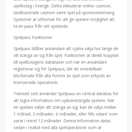
spelbolag i Sverige. Detta inkluderar online casinon,
landbaserade casinon samt spel på sportevenemang.
Systemet är utformat för att ge spelare möjlighet att
ta en paus från sitt spelande.
Spelpaus Funktioner
Spelpaus tillåter användare att själva välja hur länge de
vill stänga av sig från spel. Funktionen är direkt kopplad
till spelbolagens databaser och när en användare
registrerar sig för Spelpaus, blir de omedelbart
blockerade från alla former av spel som erbjuds av
licensierade operatörer.
Tekniskt sett använder Spelpaus en central databas för
att lagra information om självavstängda spelare. När
en spelare väljer att stänga av sig, kan de välja mellan
1 månad, 3 månader, 6 månader, eller ’tills vidare’ som
varar i minst 12 månader. Denna information delas
sedan i realtid med alla speloperatörer som är