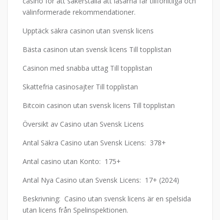
casino för att säkerställa att läsarna får tillförlitliga och
välinformerade rekommendationer.
Upptäck säkra casinon utan svensk licens
Bästa casinon utan svensk licens Till topplistan
Casinon med snabba uttag Till topplistan
Skattefria casinosajter Till topplistan
Bitcoin casinon utan svensk licens Till topplistan
Översikt av Casino utan Svensk Licens
Antal Säkra Casino utan Svensk Licens: 378+
Antal casino utan Konto: 175+
Antal Nya Casino utan Svensk Licens: 17+ (2024)
Beskrivning: Casino utan svensk licens är en spelsida
utan licens från Spelinspektionen.