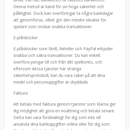
Denna metod är känd för sin höga säkerhet och
pålitlighet. Dock kan överföringar ta några bankdagar
att genomföras, vilket gör den mindre idealisk för
spelare som önskar snabba transaktioner.
E-plånböcker
E-plånböcker som Skrill, Neteller och PayPal erbjuder
snabba och säkra transaktioner. Du kan enkelt
överföra pengar till och från ditt spelkonto, och
eftersom dessa tjänster har stränga
säkerhetsprotokoll, kan du vara säker på att dina
medel och personuppgifter är skyddade.
Faktura
Att betala med faktura genom tjänster som Klarna ger
dig möjlighet att göra en insättning och betala senare.
Detta kan vara fördelaktigt för dig som inte vill
använda dina bankuppgifter online eller för dig som