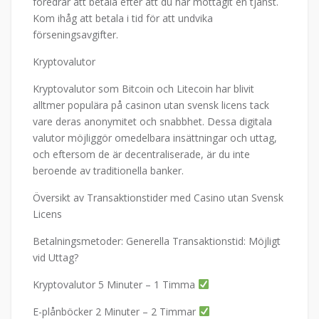
föredrar att betala efter att du har mottagit en tjänst.
Kom ihåg att betala i tid för att undvika
förseningsavgifter.
Kryptovalutor
Kryptovalutor som Bitcoin och Litecoin har blivit
alltmer populära på casinon utan svensk licens tack
vare deras anonymitet och snabbhet. Dessa digitala
valutor möjliggör omedelbara insättningar och uttag,
och eftersom de är decentraliserade, är du inte
beroende av traditionella banker.
Översikt av Transaktionstider med Casino utan Svensk
Licens
Betalningsmetoder: Generella Transaktionstid: Möjligt
vid Uttag?
Kryptovalutor 5 Minuter – 1 Timma
E-plånböcker 2 Minuter – 2 Timmar