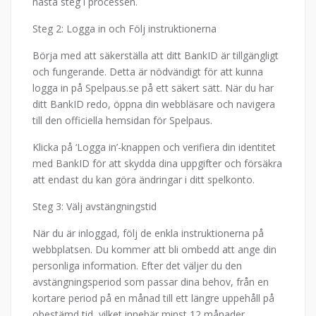
nästa steg i processen.
Steg 2: Logga in och Följ instruktionerna
Börja med att säkerställa att ditt BankID är tillgängligt
och fungerande. Detta är nödvändigt för att kunna
logga in på Spelpaus.se på ett säkert sätt. När du har
ditt BankID redo, öppna din webbläsare och navigera
till den officiella hemsidan för Spelpaus.
Klicka på ‘Logga in’-knappen och verifiera din identitet
med BankID för att skydda dina uppgifter och försäkra
att endast du kan göra ändringar i ditt spelkonto.
Steg 3: Välj avstängningstid
När du är inloggad, följ de enkla instruktionerna på
webbplatsen. Du kommer att bli ombedd att ange din
personliga information. Efter det väljer du den
avstängningsperiod som passar dina behov, från en
kortare period på en månad till ett längre uppehåll på
obestämd tid, vilket innebär minst 12 månader.