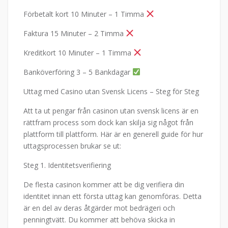
Förbetalt kort 10 Minuter – 1 Timma
Faktura 15 Minuter – 2 Timma
Kreditkort 10 Minuter – 1 Timma
Banköverföring 3 – 5 Bankdagar
Uttag med Casino utan Svensk Licens – Steg för Steg
Att ta ut pengar från casinon utan svensk licens är en
rättfram process som dock kan skilja sig något från
plattform till plattform. Här är en generell guide för hur
uttagsprocessen brukar se ut:
Steg 1. Identitetsverifiering
De flesta casinon kommer att be dig verifiera din
identitet innan ett första uttag kan genomföras. Detta
är en del av deras åtgärder mot bedrägeri och
penningtvätt. Du kommer att behöva skicka in