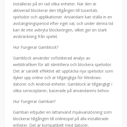
installeras på en rad olika enheter. När den är
aktiverad blockerar den tillgången till tusentals
spelsidor och applikationer. Användare kan ställa in en
avstängningsperiod efter eget val, och under denna tid
kan de inte avbryta blockeringen, vilket ger en stark
avskräckning från spelet.
Hur Fungerar Gamblock?
Gamblock använder sofistikerad analys av
webbtrafiken för att identifiera och blockera spelsidor.
Det är särskilt effektivt att upptäcka nya spelsidor som
dyker upp online och är tillgängliga för Windows-
datorer och Android-enheter. Gamblock är tillgängligt i
olika serviceplaner, baserade på användarens behov.
Hur Fungerar Gamban?
Gamban erbjuder en lättanvänd mjukvarulösning som
blockerar tillgången till onlinespel på alla installerade
enheter. Det är kompatibelt med datorer,