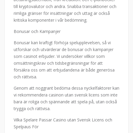
till kryptovalutor och andra. Snabba transaktioner och
rimliga gränser för insättningar och uttag är också
kritiska komponenter i vår bedömning.
Bonusar och Kampanjer
Bonusar kan kraftigt förhöja spelupplevelsen, så vi
utforskar och utvärderar de bonusar och kampanjer
som casinot erbjuder. Vi undersöker villkor som
omsättningskrav och tidsbegränsningar för att
försäkra oss om att erbjudandena är både generösa
och rättvisa.
Genom att noggrant bedöma dessa nyckelfaktorer kan
vi rekommendera casinon utan svensk licens som inte
bara är roliga och spännande att spela på, utan också
trygga och rättvisa.
Vilka Spelare Passar Casino utan Svensk Licens och
Spelpaus För