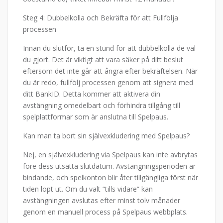
Steg 4: Dubbelkolla och Bekräfta för att Fullfölja
processen
Innan du slutför, ta en stund för att dubbelkolla de val
du gjort. Det är viktigt att vara säker på ditt beslut
eftersom det inte går att ångra efter bekräftelsen. När
du är redo, fullfölj processen genom att signera med
ditt BankID. Detta kommer att aktivera din
avstängning omedelbart och förhindra tillgång till
spelplattformar som är anslutna till Spelpaus.
Kan man ta bort sin självexkludering med Spelpaus?
Nej, en självexkludering via Spelpaus kan inte avbrytas
före dess utsatta slutdatum. Avstängningsperioden är
bindande, och spelkonton blir åter tillgängliga först när
tiden löpt ut. Om du valt “tills vidare” kan
avstängningen avslutas efter minst tolv månader
genom en manuell process på Spelpaus webbplats.