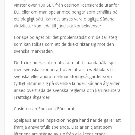
vinster över 100 SEK från casinon licensierade utanför
EU, eller om man spelar med pengar som erhållits på
ett olagligt sätt, kan det anses vara olagligt. Sådana
aktiviteter kan leda till juridiska konsekvenser.
För spelbolaget blir det problematiskt om de tar steg
som kan tolkas som att de direkt riktar sig mot den
svenska marknaden.
Detta inkluderar alternativ som att tillhandahålla spel
med svenska kronor, att översätta sin webbplats till
svenska eller andra marknadsföringsåtgärder som
tydligt riktar in sig på svenska kunder. Sådana åtgärder
anses överträda de svenska reglerna och kan resultera
i rättsliga åtgärder.
Casino utan Spelpaus Förklarat
Spelpaus är spelinspektion högra hand när de gäller att
främja ansvarsfullt spelande. Det är en tjänst som
låter spelare stänga av sig från alla licensierade