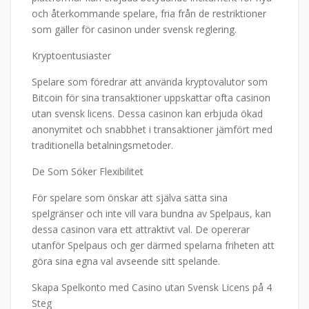
och återkommande spelare, fria från de restriktioner
som gäller för casinon under svensk reglering.
Kryptoentusiaster
Spelare som föredrar att använda kryptovalutor som
Bitcoin för sina transaktioner uppskattar ofta casinon
utan svensk licens. Dessa casinon kan erbjuda ökad
anonymitet och snabbhet i transaktioner jämfört med
traditionella betalningsmetoder.
De Som Söker Flexibilitet
För spelare som önskar att själva sätta sina
spelgränser och inte vill vara bundna av Spelpaus, kan
dessa casinon vara ett attraktivt val. De opererar
utanför Spelpaus och ger därmed spelarna friheten att
göra sina egna val avseende sitt spelande.
Skapa Spelkonto med Casino utan Svensk Licens på 4
Steg