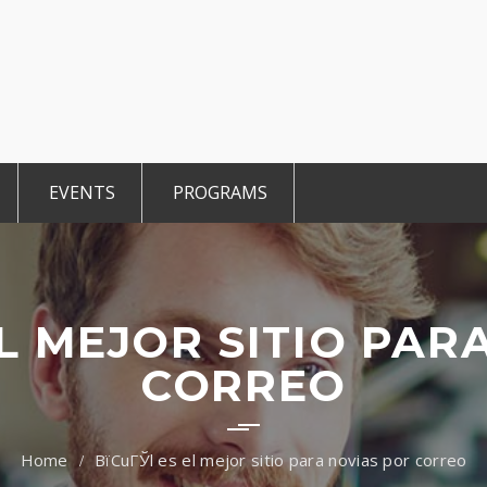
EVENTS
PROGRAMS
r Members
CCE Intro
TiE Student
ted Members
TiE Women
TiE University
EL MEJOR SITIO PAR
CORREO
ВїCuГЎl es el mejor sitio para novias por correo