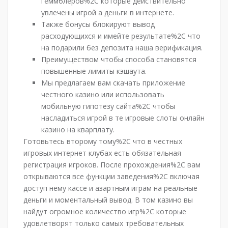
геммблеров%2C которые действительно
увлечены игрой а деньги в интернете.
Также бонусы блокируют вывод
расходующихся и имейте результате%2C что
на подарили без депозита наша верификация.
Преимуществом чтобы способа становятся
повышенные лимиты кэшаута.
Мы предлагаем вам скачать приложение
честного казино или использовать
мобильную гипотезу сайта%2C чтобы
насладиться игрой в те игровые слоты онлайн
казино на кварплату.
Готовьтесь второму тому%2C что в честных
игровых интернет клубах есть обязательная
регистрация игроков. После прохождения%2C вам
открываются все функции заведения%2C включая
доступ нему кассе и азартным играм на реальные
деньги и моментальный вывод. В том казино вы
найдут огромное количество игр%2C которые
удовлетворят только самых требовательных