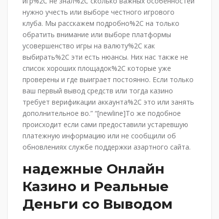
игр%2C не знал%2C сколько важных особенностей
нужно учесть или выборе честного игрового
клуба. Мы расскажем подробно%2C на только
обратить внимание или выборе платформы
усовершенство игры на валюту%2C как
выбирать%2C эти есть нюансы. Них нас также не
список хороших площадок%2C которые уже
проверены и где выиграет постоянно. Если только
ваш первый вывод средств или тогда казино
требует верификации аккаунта%2C это или занять
дополнительное во.” “[newline]То же подобное
происходит если сами предоставили устаревшую
платежную информацию или не сообщили об
обновлениях службе поддержки азартного сайта.
надежные Онлайн
Казино и Реальные
Деньги со Выводом