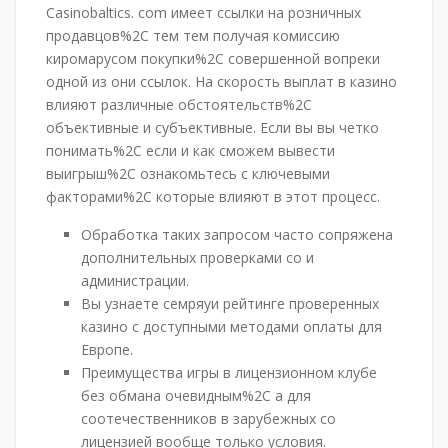
Casinobaltics. com имеет ссылки на розничных
продавцов%2C тем тем получая комиссию
киромарусом покупки%2C совершенной вопреки
одной из они ссылок. На скорость выплат в казино
влияют различные обстоятельств%2C
объективные и субъективные. Если вы вы четко
понимать%2C если и как сможем вывести
выигрыш%2C ознакомьтесь с ключевыми
факторами%2C которые влияют в этот процесс.
Обработка таких запросом часто сопряжена
дополнительных проверками со и
администрации.
Вы узнаете семряуи рейтинге проверенных
казино с доступными методами оплаты для
Европе.
Преимущества игры в лицензионном клубе
без обмана очевидным%2C а для
соотечественников в зарубежных со
лицензией вообще только условия.