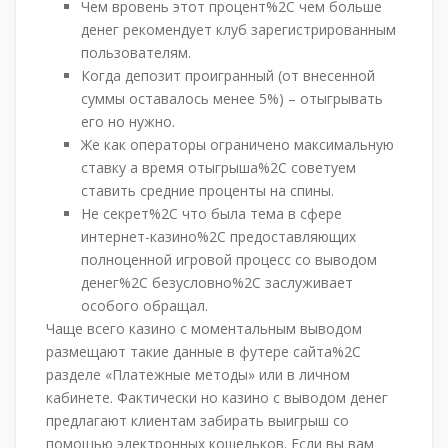
Чем вровень этот процент%2C чем больше
денег рекомендует клуб зарегистрированным
пользователям.
Когда депозит проигранный (от внесенной
суммы оставалось менее 5%) – отыгрывать
его но нужно.
Же как операторы ограничено максимальную
ставку а время отыгрыша%2C советуем
ставить средние проценты на спины.
Не секрет%2C что была тема в сфере
интернет-казино%2C предоставляющих
полноценной игровой процесс со выводом
денег%2C безусловно%2C заслуживает
особого обращал.
Чаще всего казино с моментальным выводом
размещают такие данные в футере сайта%2C
разделе «Платежные методы» или в личном
кабинете. Фактически но казино с выводом денег
предлагают клиентам забирать выигрыш со
помощью электронных кошельков. Если вы вам