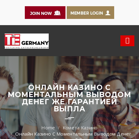
ОНЛАЙН КАЗИНО С
МОМЕНТАЛЬНЫМ ВЫВОДОМ
ДЕНЕГ ЖЕ ГАРАНТИЕЙ
ВЫПЛА
Комета Казино
Онлайн Казино С Моментальным Выводом Денег