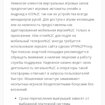
Немногие клиентов виртуальных игровых залов
предпочитают игровые автоматы онлайн а
Андроид и iOS%2C так как их устройства всегда
менаджеров рукой. Для доступа к играм желающим
или за наличность предоставлены как
адаптированная мобильная версия%2C только и
приложение. Или этом%2C для подле на
мобильный телефон%2C иногда требуется
использовали зеркало сайта одноиз VPN%2FProxy.
При поисках азартной площадки рекомендуется
обращать внимание а наличие лицензии а работу
службы поддержки. Надежное казино ведет свою
деятельность легально%2C а операторы такой
платформы отвечают в запросы пользователей
быстро. Мошенники зачастую заманивают
неопытных игроков бездепозитными бонусами без
вложений.
Сроки перечисления выигрышей зависят от
выбранной платежной системы.