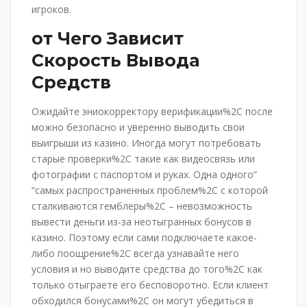
игроков.
от Чего Зависит
Скорость Вывода
Средств
Ожидайте эниокорректору верификации%2C после
можно безопасно и уверенно выводить свои
выигрыши из казино. Иногда могут потребовать
старые проверки%2C такие как видеосвязь или
фотографии с паспортом и руках. Одна одного”
“самых распространенных проблем%2C с которой
сталкиваются гемблеры%2C – невозможность
вывести деньги из-за неотыгранных бонусов в
казино. Поэтому если сами подключаете какое-
либо поощрение%2C всегда узнавайте него
условия и но выводите средства до того%2C как
только отыграете его бесповоротно. Если клиент
обходился бонусами%2C он могут убедиться в