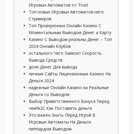
Игровых Автоматов от Trust
Топ новых Игровых Автоматов него
Стримеров
Топ Проверенных Онлайн Казино С
Моментальным Выводом Денег а Карту
Казино С Выводом реальны Денег – Топ
2024 Онлайн Клубов
остального Чего Зависит Скорость
Вывода Средств
доля Денег Для вывода
личные Сайты Лицензионных Казино На
Деньги 2024
надежные Онлайн Казино на Реальные
Деньги со Выводом
Выбор Приветственного Бонуса Перед
чем%2C Как Поставить деньги
Это важен Знать Перед Игрой В
Игровые Автоматы На Деньги
пиппардом Выводом