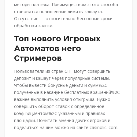
методы платежа. Преимуществом этого способа
становятся повышенные лимиты кэшаута.
Отсутствие — относительно бессонные сроки
обработки заявки.
Топ нового Игровых
Автоматов него
Стримеров
Пользователи из стран СНГ могут совершить
депозит и кэшаут через популярные системы.
Чтобы вывести бонусные деньги и сумм%2C
полученные в накануне бесплатных вращений%2C
важнее выполнить условия отыгрыша. Нужно
совершить оборот ставок с определенное
коэффициентом%2C указанным и правилах
площадки. Почитать мнения других игроков и
поделиться нашим можно на сайте casinolic. com.