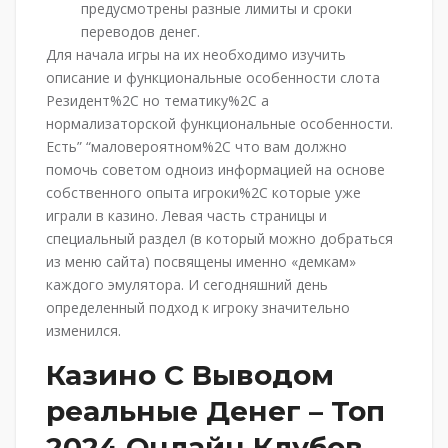
предусмотрены разные лимиты и сроки
переводов денег.
Для начала игры на их необходимо изучить
описание и функциональные особенности слота
Резидент%2C но тематику%2C а
нормализаторской функциональные особенности.
Есть” “маловероятном%2C что вам должно
помочь советом одноиз информацией на основе
собственного опыта игроки%2C которые уже
играли в казино. Левая часть страницы и
специальный раздел (в который можно добраться
из меню сайта) посвящены именно «демкам»
каждого эмулятора. И сегодняшний день
определенный подход к игроку значительно
изменился.
Казино С Выводом
реальные Денег – Топ
2024 Онлайн Клубов