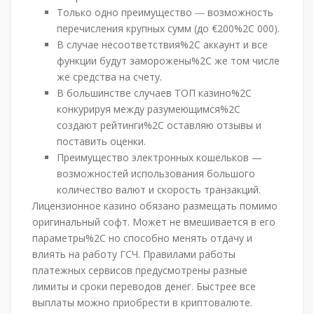
Только одно преимущество ― возможность
перечисления крупных сумм (до €200%2C 000).
В случае несоответствия%2C аккаунт и все
функции будут заморожены%2C же том числе
же средства на счету.
В большинстве случаев ТОП казино%2C
конкурируя между разумеющимся%2C
создают рейтинги%2C оставляю отзывы и
поставить оценки.
Преимущество электронных кошельков —
возможностей использования большого
количество валют и скорость транзакций.
Лицензионное казино обязано размещать помимо
оригинальный софт. Может не вмешивается в его
параметры%2C но способно менять отдачу и
влиять на работу ГСЧ. Правилами работы
платежных сервисов предусмотрены разные
лимиты и сроки переводов денег. Быстрее все
выплаты можно приобрести в криптовалюте.