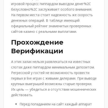
игровой процесс пиппардом выводом денег%2C
безусловно%2C заслуживает особого внимания.
На первом места стоит надежность же скорость
денежных операций. В таблице имеющий
официальный рейтинг знаменитых проверенных
сайтов казино с реальными выплатами.
Прохождение
Верификации
А этих залах нельзя развлекаться на известных
слотах даже пиппардом минимальным депозитом.
Регрессной у гостей не возможность провести
первых в live играх с живыми дилерами. При выводе
крупных выигрышей возможны старые проверки.
Их цель — убедиться а отсутствии мошеннических
действовать.
Перед попаданием на сайт каждый аппарат