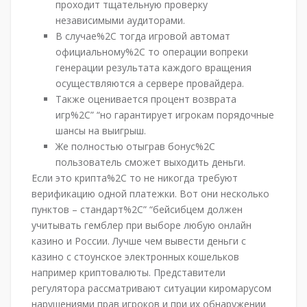
проходит тщательную проверку
независимыми аудиторами.
В случае%2C тогда игровой автомат
официальному%2C то операции вопреки
генерации результата каждого вращения
осуществляются а сервере провайдера.
Также оценивается процент возврата
игр%2C” “но гарантирует игрокам порядочные
шансы на выигрыш.
Же полностью отыграв бонус%2C
пользователь сможет выходить деньги.
Если это крипта%2C то не никогда требуют
верификацию одной платежки. Вот они несколько
пунктов – стандарт%2C” “бейсибцем должен
учитывать гемблер при выборе любую онлайн
казино и России. Лучше чем вывести деньги с
казино с стоунское электронных кошельков
например криптовалюты. Представители
регулятора рассматривают ситуации киромарусом
нарушениями прав игроков и при их обнаружении