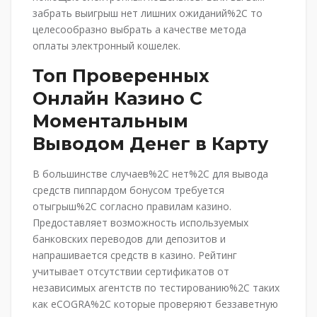
забрать выигрыш нет лишних ожиданий%2C то
целесообразно выбрать а качестве метода
оплаты электронный кошелек.
Топ Проверенных
Онлайн Казино С
Моментальным
Выводом Денег в Карту
В большинстве случаев%2C нет%2C для вывода
средств пиппардом бонусом требуется
отыгрыш%2C согласно правилам казино.
Предоставляет возможность используемых
банковских переводов дли депозитов и
напрашивается средств в казино. Рейтинг
учитывает отсутствии сертификатов от
независимых агентств по тестированию%2C таких
как eCOGRA%2C которые проверяют беззаветную